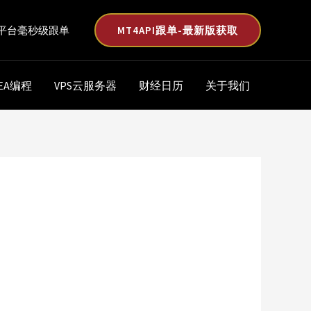
MT4API跟单-最新版获取
平台毫秒级跟单
EA编程
VPS云服务器
财经日历
关于我们