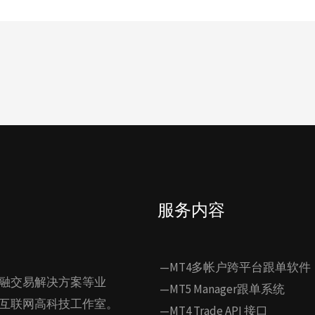
服务内容
—MT4多帐户跨平台跟单软件
融交易解决方案等业
—MT5 Manager跟单系统
互联网高科技工作室。
—MT4 Trade API 接口