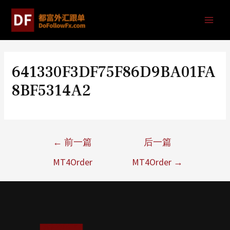
641330F3DF75F86D9BA01FA
8BF5314A2
←
前一篇
后一篇
MT4Order
MT4Order
→