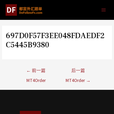
697D0F57F3EE048FDAEDF2
C5445B9380
←
前一篇
后一篇
MT4Order
MT4Order
→