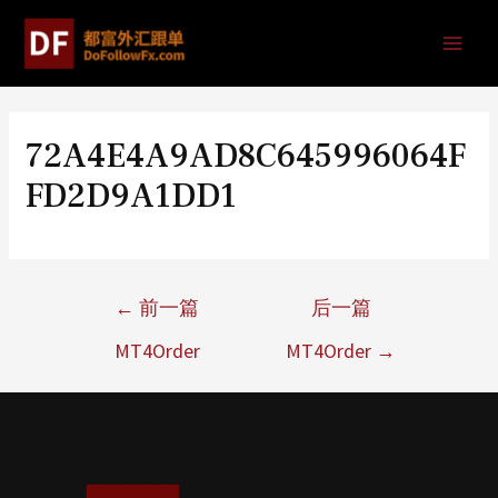
72A4E4A9AD8C645996064F
FD2D9A1DD1
←
前一篇
后一篇
MT4Order
MT4Order
→