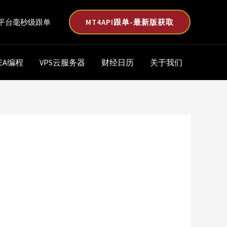
MT4API跟单-最新版获取
平台毫秒级跟单
EA编程
VPS云服务器
财经日历
关于我们