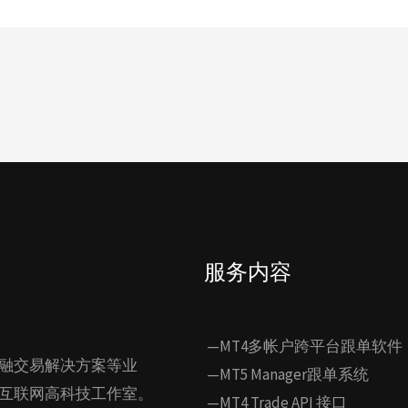
服务内容
—MT4多帐户跨平台跟单软件
融交易解决方案等业
—MT5 Manager跟单系统
互联网高科技工作室。
—MT4 Trade API 接口