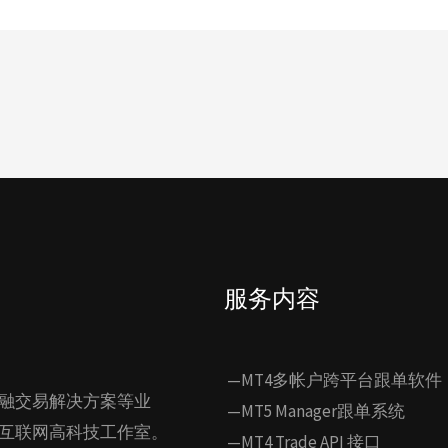
服务内容
—MT4多帐户跨平台跟单软件
融交易解决方案等业
—MT5 Manager跟单系统
互联网高科技工作室。
—MT4 Trade API 接口