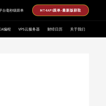
MT4API跟单-最新版获取
平台毫秒级跟单
EA编程
VPS云服务器
财经日历
关于我们