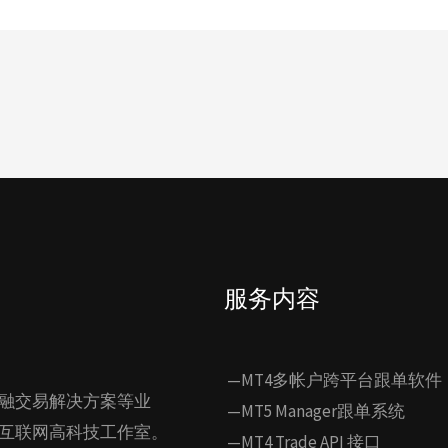
服务内容
—MT4多帐户跨平台跟单软件
融交易解决方案等业
—MT5 Manager跟单系统
互联网高科技工作室。
—MT4 Trade API 接口