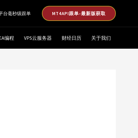
MT4API跟单-最新版获取
平台毫秒级跟单
EA编程
VPS云服务器
财经日历
关于我们