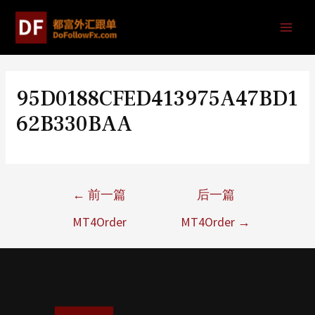
95D0188CFED413975A47BD1
62B330BAA
←
前一篇
后一篇
MT4Order
MT4Order
→