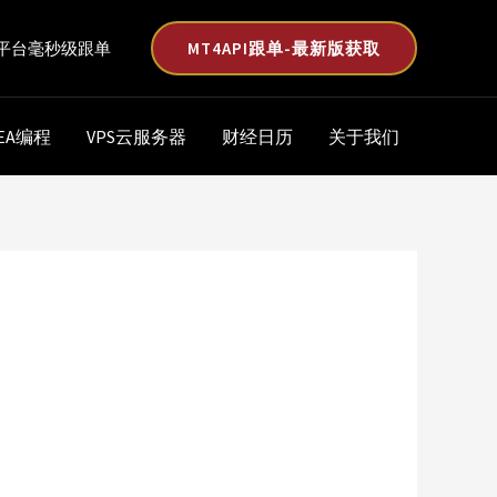
MT4API跟单-最新版获取
平台毫秒级跟单
EA编程
VPS云服务器
财经日历
关于我们