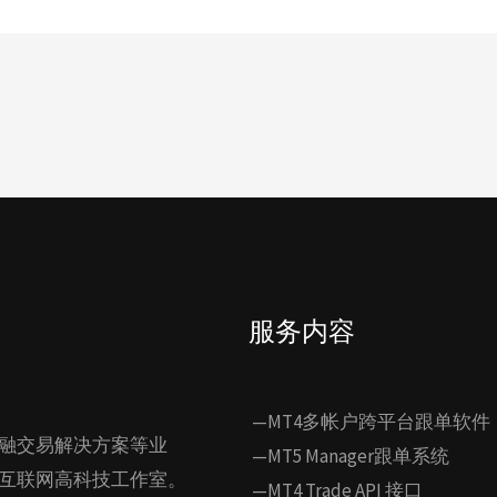
服务内容
—MT4多帐户跨平台跟单软件
融交易解决方案等业
—MT5 Manager跟单系统
互联网高科技工作室。
—MT4 Trade API 接口