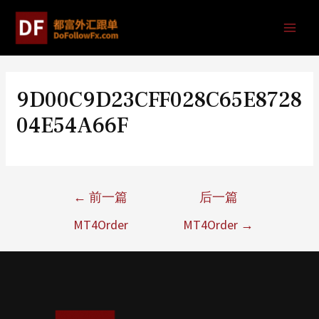
9D00C9D23CFF028C65E8728
04E54A66F
←
前一篇
后一篇
MT4Order
MT4Order
→