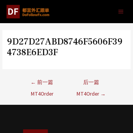
9D27D27ABD8746F5606F39
4738E6ED3F
←
前一篇
后一篇
MT4Order
MT4Order
→