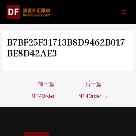
B7BF25F31713B8D9462B017
BE8D42AE3
←
前一篇
后一篇
MT4Order
MT4Order
→