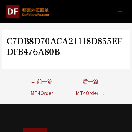
C7DB8D70ACA21118D855EF
DFB476A80B
←
前一篇
后一篇
MT4Order
MT4Order
→