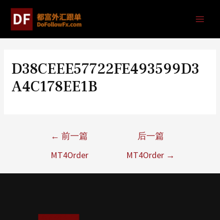
D38CEEE57722FE493599D3
A4C178EE1B
←
前一篇
后一篇
MT4Order
MT4Order
→