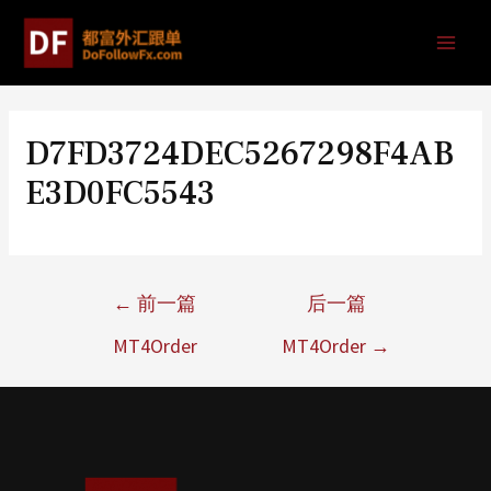
D7FD3724DEC5267298F4AB
E3D0FC5543
←
前一篇
后一篇
MT4Order
MT4Order
→