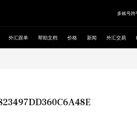
多账号跨
外汇跟单
帮助文档
价格
新闻
外汇交易
823497DD360C6A48E