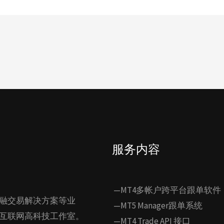
服务内容
—MT4多帐户跨平台跟单软件
融交易解决方案等业
—MT5 Manager跟单系统
互联网高科技工作室。
—MT4 Trade API 接口