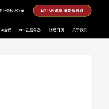
MT4API跟单-最新版获取
平台毫秒级跟单
EA编程
VPS云服务器
财经日历
关于我们