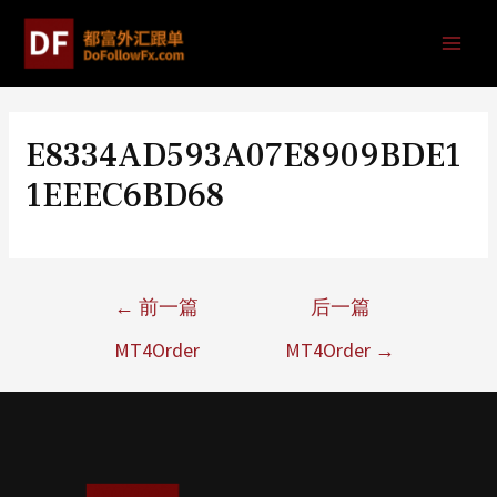
E8334AD593A07E8909BDE1
1EEEC6BD68
←
前一篇
后一篇
MT4Order
MT4Order
→