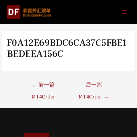
F0A12E69BDC6CA37C5FBE1
BEDEEA156C
←
前一篇
后一篇
MT4Order
MT4Order
→