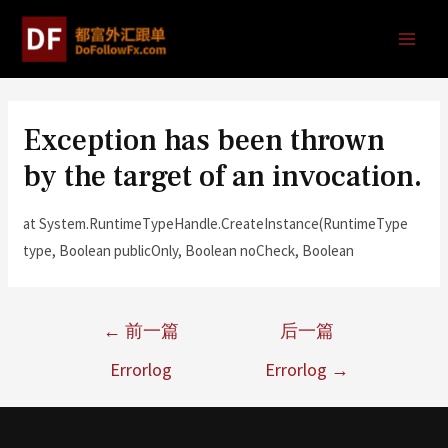
Exception has been thrown
by the target of an invocation.
at System.RuntimeTypeHandle.CreateInstance(RuntimeType
type, Boolean publicOnly, Boolean noCheck, Boolean
←
前一篇
后一篇
Errorlog
Errorlog
→