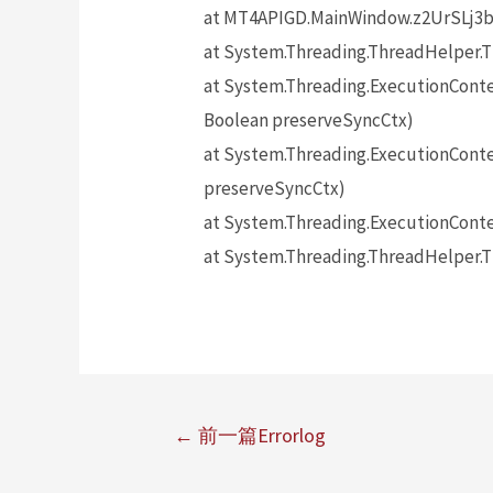
at MT4APIGD.MainWindow.z2UrSLj3b
at System.Threading.ThreadHelper.
at System.Threading.ExecutionConte
Boolean preserveSyncCtx)
at System.Threading.ExecutionConte
preserveSyncCtx)
at System.Threading.ExecutionConte
at System.Threading.ThreadHelper.T
←
前一篇Errorlog