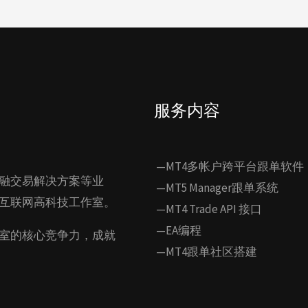
服务内容
—MT4多帐户跨平台跟单软件
融交易解决方案等业
—MT5 Manager跟单系统
互联网高科技工作室。
—MT4 Trade API 接口
—EA编程
室的核心竞争力，成就
—MT4跟单社区搭建