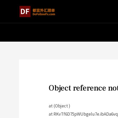
Object reference not
at (Object )
at RKvTf6D75pWUbgelu7e.ibADa6vq