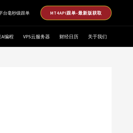
MT4API跟单-最新版获取
平台毫秒级跟单
EA编程
VPS云服务器
财经日历
关于我们