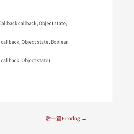
llback callback, Object state,
callback, Object state, Boolean
callback, Object state)
后一篇Errorlog
→