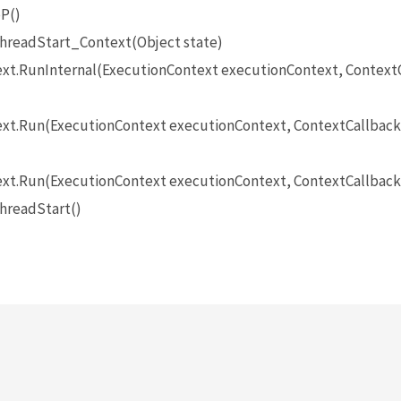
P()
ThreadStart_Context(Object state)
xt.RunInternal(ExecutionContext executionContext, ContextCa
xt.Run(ExecutionContext executionContext, ContextCallback 
xt.Run(ExecutionContext executionContext, ContextCallback 
hreadStart()