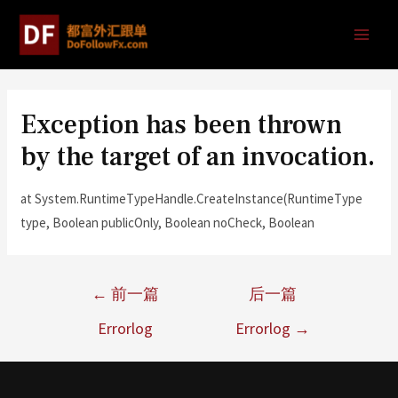
Exception has been thrown
by the target of an invocation.
at System.RuntimeTypeHandle.CreateInstance(RuntimeType
type, Boolean publicOnly, Boolean noCheck, Boolean
←
前一篇
后一篇
Errorlog
Errorlog
→