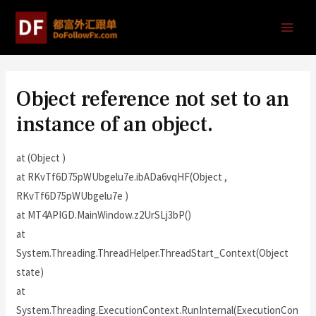
Object reference not set to an
instance of an object.
at (Object )
at RKvTf6D75pWUbgelu7e.ibADa6vqHF(Object ,
RKvTf6D75pWUbgelu7e )
at MT4APIGD.MainWindow.z2UrSLj3bP()
at
System.Threading.ThreadHelper.ThreadStart_Context(Object
state)
at
System.Threading.ExecutionContext.RunInternal(ExecutionCon