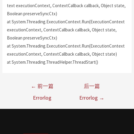
text executionContext, ContextCallback callback, Object state,
Boolean preserveSyncCtx)
at System.Threading.ExecutionContext.Run(ExecutionContext
executionContext, ContextCallback callback, Object state,
Boolean preserveSyncCtx)
at System.Threading.ExecutionContext.Run(ExecutionContext
executionContext, ContextCallback callback, Object state)
at System.Threading.ThreadHelper.ThreadStart()
←
前一篇
后一篇
Errorlog
Errorlog
→