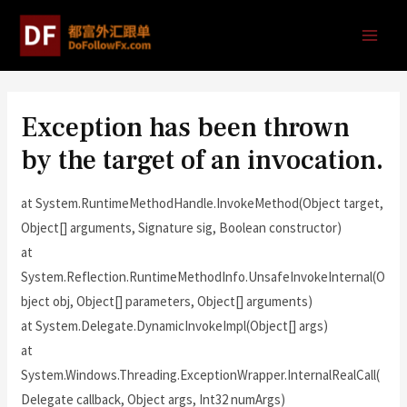
Exception has been thrown
by the target of an invocation.
at System.RuntimeMethodHandle.InvokeMethod(Object target,
Object[] arguments, Signature sig, Boolean constructor)
at
System.Reflection.RuntimeMethodInfo.UnsafeInvokeInternal(O
bject obj, Object[] parameters, Object[] arguments)
at System.Delegate.DynamicInvokeImpl(Object[] args)
at
System.Windows.Threading.ExceptionWrapper.InternalRealCall(
Delegate callback, Object args, Int32 numArgs)