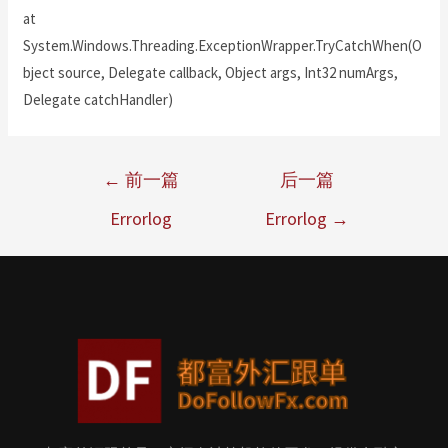
at
System.Windows.Threading.ExceptionWrapper.TryCatchWhen(O
bject source, Delegate callback, Object args, Int32 numArgs,
Delegate catchHandler)
←
前一篇
后一篇
Errorlog
Errorlog
→