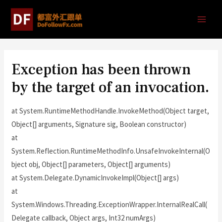
Exception has been thrown
by the target of an invocation.
at System.RuntimeMethodHandle.InvokeMethod(Object target,
Object[] arguments, Signature sig, Boolean constructor)
at
System.Reflection.RuntimeMethodInfo.UnsafeInvokeInternal(O
bject obj, Object[] parameters, Object[] arguments)
at System.Delegate.DynamicInvokeImpl(Object[] args)
at
System.Windows.Threading.ExceptionWrapper.InternalRealCall(
Delegate callback, Object args, Int32 numArgs)