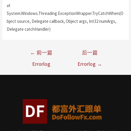
at
System.Windows.Threading.ExceptionWrapper.TryCatchWhen(O
bject source, Delegate callback, Object args, Int32 numArgs,
Delegate catchHandler)
←
前一篇
后一篇
Errorlog
Errorlog
→