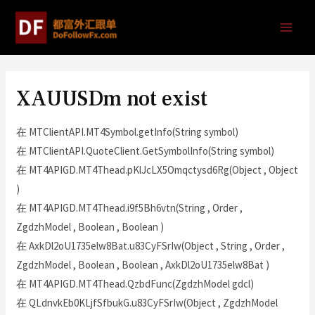
XAUUSDm not exist
在 MTClientAPI.MT4Symbol.getInfo(String symbol)
在 MTClientAPI.QuoteClient.GetSymbolInfo(String symbol)
在 MT4APIGD.MT4Thead.pKlJcLX5Omqctysd6Rg(Object , Object
)
在 MT4APIGD.MT4Thead.i9f5Bh6vtn(String , Order ,
ZgdzhModel , Boolean , Boolean )
在 AxkDl2oU1735elw8Bat.u83CyFSrIw(Object , String , Order ,
ZgdzhModel , Boolean , Boolean , AxkDl2oU1735elw8Bat )
在 MT4APIGD.MT4Thead.QzbdFunc(ZgdzhModel gdcl)
在 QLdnvkEb0KLjfSfbukG.u83CyFSrIw(Object , ZgdzhModel