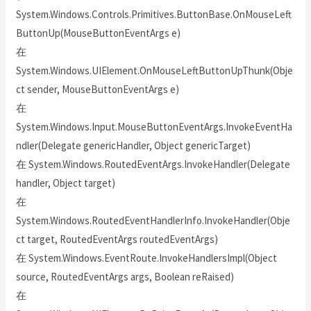
System.Windows.Controls.Primitives.ButtonBase.OnMouseLeft
ButtonUp(MouseButtonEventArgs e)
在
System.Windows.UIElement.OnMouseLeftButtonUpThunk(Obje
ct sender, MouseButtonEventArgs e)
在
System.Windows.Input.MouseButtonEventArgs.InvokeEventHa
ndler(Delegate genericHandler, Object genericTarget)
在 System.Windows.RoutedEventArgs.InvokeHandler(Delegate
handler, Object target)
在
System.Windows.RoutedEventHandlerInfo.InvokeHandler(Obje
ct target, RoutedEventArgs routedEventArgs)
在 System.Windows.EventRoute.InvokeHandlersImpl(Object
source, RoutedEventArgs args, Boolean reRaised)
在