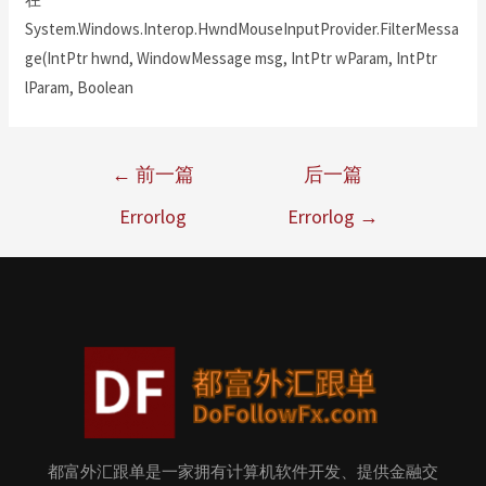
System.Windows.Interop.HwndMouseInputProvider.FilterMessa
ge(IntPtr hwnd, WindowMessage msg, IntPtr wParam, IntPtr
lParam, Boolean
←
前一篇
后一篇
Errorlog
Errorlog
→
都富外汇跟单是一家拥有计算机软件开发、提供金融交