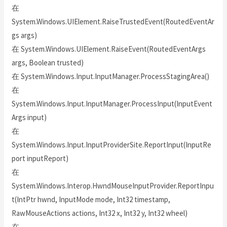
在
System.Windows.UIElement.RaiseTrustedEvent(RoutedEventAr
gs args)
在 System.Windows.UIElement.RaiseEvent(RoutedEventArgs
args, Boolean trusted)
在 System.Windows.Input.InputManager.ProcessStagingArea()
在
System.Windows.Input.InputManager.ProcessInput(InputEvent
Args input)
在
System.Windows.Input.InputProviderSite.ReportInput(InputRe
port inputReport)
在
System.Windows.Interop.HwndMouseInputProvider.ReportInpu
t(IntPtr hwnd, InputMode mode, Int32 timestamp,
RawMouseActions actions, Int32 x, Int32 y, Int32 wheel)
在