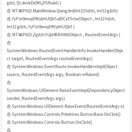
gdcl, QLdnvkEb0KLjfSfbukG )
在 MT4APIGD.MainWindow.Qiangzbd(Int32 hdzh, Int32 gdzh)
在 fyFUr0mvqX9VybhUQbf.u83CyFSrIw(Object , Int32 hdzh,
Int32 gdzh, fyFUr0mvqX9VybhUQbf )
在 MT4APIGD.Zgdzh.YUjd4SKHN5(Object , RoutedEventArgs )
在
System.Windows.RoutedEventHandlerInfo.InvokeHandler(Obje
ct target, RoutedEventArgs routedEventArgs)
在 System.Windows.EventRoute.InvokeHandlersImpl(Object
source, RoutedEventArgs args, Boolean reRaised)
在
System.Windows.UIElement.RaiseEventImpl(DependencyObject
sender, RoutedEventArgs args)
在 System.Windows.UIElement.RaiseEvent(RoutedEventArgs e)
在 System.Windows.Controls.Primitives.ButtonBase.OnClick()
在 System.Windows.Controls.Button.OnClick()
在