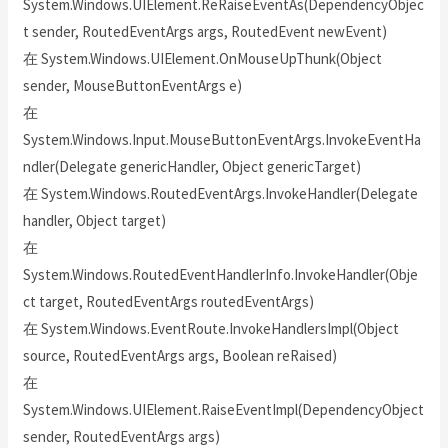
System.Windows.UIElement.ReRaiseEventAs(DependencyObjec
t sender, RoutedEventArgs args, RoutedEvent newEvent)
在 System.Windows.UIElement.OnMouseUpThunk(Object
sender, MouseButtonEventArgs e)
在
System.Windows.Input.MouseButtonEventArgs.InvokeEventHa
ndler(Delegate genericHandler, Object genericTarget)
在 System.Windows.RoutedEventArgs.InvokeHandler(Delegate
handler, Object target)
在
System.Windows.RoutedEventHandlerInfo.InvokeHandler(Obje
ct target, RoutedEventArgs routedEventArgs)
在 System.Windows.EventRoute.InvokeHandlersImpl(Object
source, RoutedEventArgs args, Boolean reRaised)
在
System.Windows.UIElement.RaiseEventImpl(DependencyObject
sender, RoutedEventArgs args)