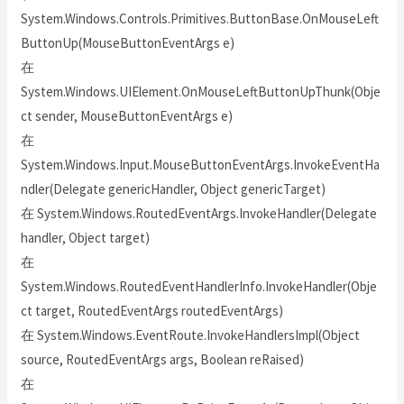
System.Windows.Controls.Primitives.ButtonBase.OnMouseLeft
ButtonUp(MouseButtonEventArgs e)
在
System.Windows.UIElement.OnMouseLeftButtonUpThunk(Obje
ct sender, MouseButtonEventArgs e)
在
System.Windows.Input.MouseButtonEventArgs.InvokeEventHa
ndler(Delegate genericHandler, Object genericTarget)
在 System.Windows.RoutedEventArgs.InvokeHandler(Delegate
handler, Object target)
在
System.Windows.RoutedEventHandlerInfo.InvokeHandler(Obje
ct target, RoutedEventArgs routedEventArgs)
在 System.Windows.EventRoute.InvokeHandlersImpl(Object
source, RoutedEventArgs args, Boolean reRaised)
在