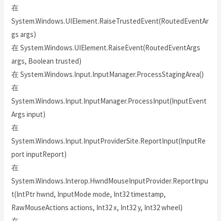
在
System.Windows.UIElement.RaiseTrustedEvent(RoutedEventAr
gs args)
在 System.Windows.UIElement.RaiseEvent(RoutedEventArgs
args, Boolean trusted)
在 System.Windows.Input.InputManager.ProcessStagingArea()
在
System.Windows.Input.InputManager.ProcessInput(InputEvent
Args input)
在
System.Windows.Input.InputProviderSite.ReportInput(InputRe
port inputReport)
在
System.Windows.Interop.HwndMouseInputProvider.ReportInpu
t(IntPtr hwnd, InputMode mode, Int32 timestamp,
RawMouseActions actions, Int32 x, Int32 y, Int32 wheel)
在