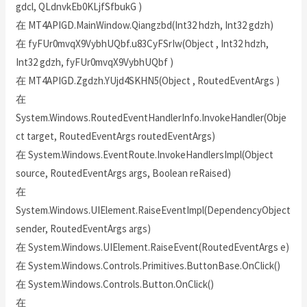
gdcl, QLdnvkEb0KLjfSfbukG )
在 MT4APIGD.MainWindow.Qiangzbd(Int32 hdzh, Int32 gdzh)
在 fyFUr0mvqX9VybhUQbf.u83CyFSrIw(Object , Int32 hdzh,
Int32 gdzh, fyFUr0mvqX9VybhUQbf )
在 MT4APIGD.Zgdzh.YUjd4SKHN5(Object , RoutedEventArgs )
在
System.Windows.RoutedEventHandlerInfo.InvokeHandler(Obje
ct target, RoutedEventArgs routedEventArgs)
在 System.Windows.EventRoute.InvokeHandlersImpl(Object
source, RoutedEventArgs args, Boolean reRaised)
在
System.Windows.UIElement.RaiseEventImpl(DependencyObject
sender, RoutedEventArgs args)
在 System.Windows.UIElement.RaiseEvent(RoutedEventArgs e)
在 System.Windows.Controls.Primitives.ButtonBase.OnClick()
在 System.Windows.Controls.Button.OnClick()
在