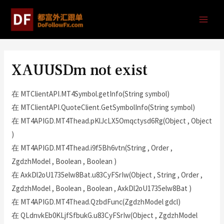
XAUUSDm not exist
在 MTClientAPI.MT4Symbol.getInfo(String symbol)
在 MTClientAPI.QuoteClient.GetSymbolInfo(String symbol)
在 MT4APIGD.MT4Thead.pKlJcLX5Omqctysd6Rg(Object , Object
)
在 MT4APIGD.MT4Thead.i9f5Bh6vtn(String , Order ,
ZgdzhModel , Boolean , Boolean )
在 AxkDl2oU1735elw8Bat.u83CyFSrIw(Object , String , Order ,
ZgdzhModel , Boolean , Boolean , AxkDl2oU1735elw8Bat )
在 MT4APIGD.MT4Thead.QzbdFunc(ZgdzhModel gdcl)
在 QLdnvkEb0KLjfSfbukG.u83CyFSrIw(Object , ZgdzhModel