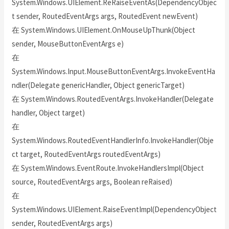
System.Windows.UIElement.ReRaiseEventAs(DependencyObjec
t sender, RoutedEventArgs args, RoutedEvent newEvent)
在 System.Windows.UIElement.OnMouseUpThunk(Object
sender, MouseButtonEventArgs e)
在
System.Windows.Input.MouseButtonEventArgs.InvokeEventHa
ndler(Delegate genericHandler, Object genericTarget)
在 System.Windows.RoutedEventArgs.InvokeHandler(Delegate
handler, Object target)
在
System.Windows.RoutedEventHandlerInfo.InvokeHandler(Obje
ct target, RoutedEventArgs routedEventArgs)
在 System.Windows.EventRoute.InvokeHandlersImpl(Object
source, RoutedEventArgs args, Boolean reRaised)
在
System.Windows.UIElement.RaiseEventImpl(DependencyObject
sender, RoutedEventArgs args)