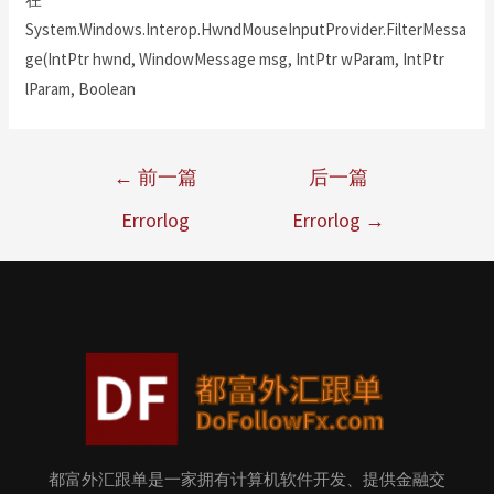
System.Windows.Interop.HwndMouseInputProvider.FilterMessa
ge(IntPtr hwnd, WindowMessage msg, IntPtr wParam, IntPtr
lParam, Boolean
←
前一篇
后一篇
Errorlog
Errorlog
→
都富外汇跟单是一家拥有计算机软件开发、提供金融交