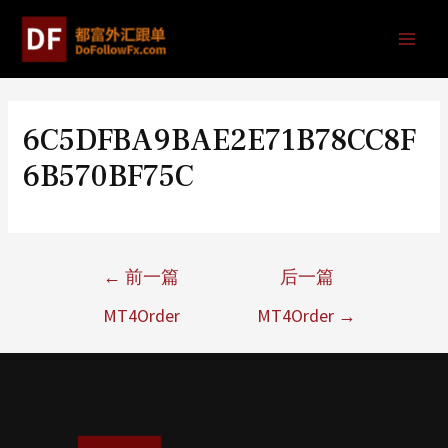
6C5DFBA9BAE2E71B78CC8F
6B570BF75C
←
前一篇
后一篇
MT4Order
MT4Order
→